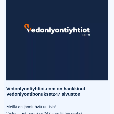
Vedonlyontiyhtiot.com on hankkinut
Vedonlyontibonukset247 sivuston
Meillä on jännittäviä uutisia!
Vedonlyontibonukset247.com liittyy osaksi