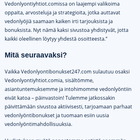
Vedonlyontiyhtiot.comissa on laajempi valikoima
oppaita, arvosteluja ja strategioita, jotka auttavat
vedonlyöjiä saamaan kaiken irti tarjouksista ja
bonuksista. Nyt nämä kaksi sivustoa yhdistyvät, jotta
kaikki oleellinen löytyy yhdestä osoitteesta.”
Mitä seuraavaksi?
Vaikka Vedonlyontibonukset247.com sulautuu osaksi
Vedonlyontiyhtiot.comia, sisältömme,
asiantuntemuksemme ja intohimomme vedonlyöntiin
eivät katoa – päinvastoin! Tulemme jatkossakin
päivittämään sivustoa aktiivisesti, tarjoamaan parhaat
vedonlyöntibonukset ja tuomaan esiin uusia
vedonlyöntimahdollisuuksia.