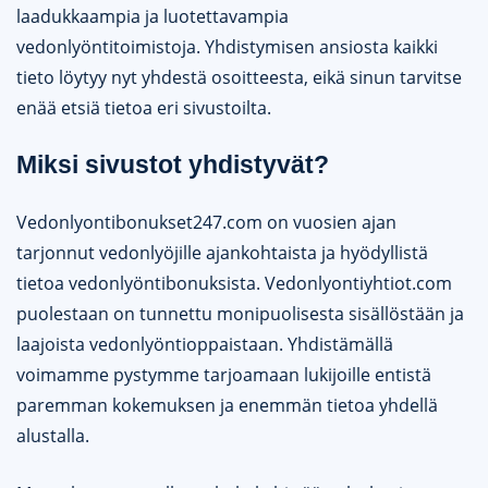
laadukkaampia ja luotettavampia
vedonlyöntitoimistoja. Yhdistymisen ansiosta kaikki
tieto löytyy nyt yhdestä osoitteesta, eikä sinun tarvitse
enää etsiä tietoa eri sivustoilta.
Miksi sivustot yhdistyvät?
Vedonlyontibonukset247.com on vuosien ajan
tarjonnut vedonlyöjille ajankohtaista ja hyödyllistä
tietoa vedonlyöntibonuksista. Vedonlyontiyhtiot.com
puolestaan on tunnettu monipuolisesta sisällöstään ja
laajoista vedonlyöntioppaistaan. Yhdistämällä
voimamme pystymme tarjoamaan lukijoille entistä
paremman kokemuksen ja enemmän tietoa yhdellä
alustalla.