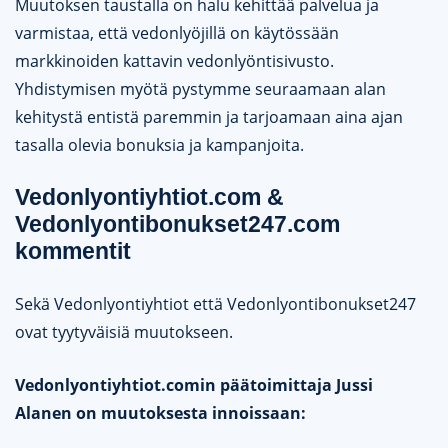
Muutoksen taustalla on halu kehittää palvelua ja
varmistaa, että vedonlyöjillä on käytössään
markkinoiden kattavin vedonlyöntisivusto.
Yhdistymisen myötä pystymme seuraamaan alan
kehitystä entistä paremmin ja tarjoamaan aina ajan
tasalla olevia bonuksia ja kampanjoita.
Vedonlyontiyhtiot.com &
Vedonlyontibonukset247.com
kommentit
Sekä Vedonlyontiyhtiot että Vedonlyontibonukset247
ovat tyytyväisiä muutokseen.
Vedonlyontiyhtiot.comin päätoimittaja Jussi
Alanen on muutoksesta innoissaan: