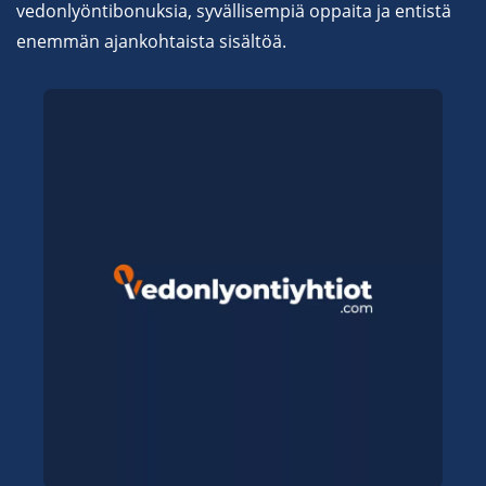
vedonlyöntibonuksia, syvällisempiä oppaita ja entistä
enemmän ajankohtaista sisältöä.